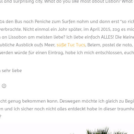
iful and surprising city. What do you like most about Lisbon? What
2014 den Bus nach Peniche zum Surfen nahm und dann erst “so richt
 verbrachte. Nicht einmal ein Jahr später, im April 2015, zog es 
an Lissabon am meisten liebe? Ich liebe einfach ALLES! Die klein
aubliche Ausblick aufs Meer,
süße Tuc Tucs
, Belem, pastel de nata,
l werden würde für einen Eintrag, habe ich mich entschlossen, euc
h sehr liebe
 😉
h nicht genug bekommen kann. Deswegen möchte ich gleich zu Be
 und ich sicher noch nicht alles entdeckt habe in dieser traumh
?