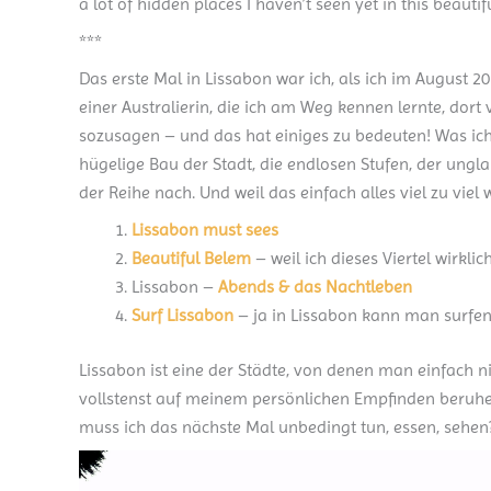
a lot of hidden places I haven’t seen yet in this beaut
***
Das erste Mal in Lissabon war ich, als ich im August 
einer Australierin, die ich am Weg kennen lernte, dort
sozusagen – und das hat einiges zu bedeuten! Was ich 
hügelige Bau der Stadt, die endlosen Stufen, der ungl
der Reihe nach. Und weil das einfach alles viel zu vie
Lissabon must sees
Beautiful Belem
– weil ich dieses Viertel wirklic
Lissabon –
Abends & das Nachtleben
Surf Lissabon
– ja in Lissabon kann man surfen
Lissabon ist eine der Städte, von denen man einfac
vollstenst auf meinem persönlichen Empfinden beruhen
muss ich das nächste Mal unbedingt tun, essen, sehen