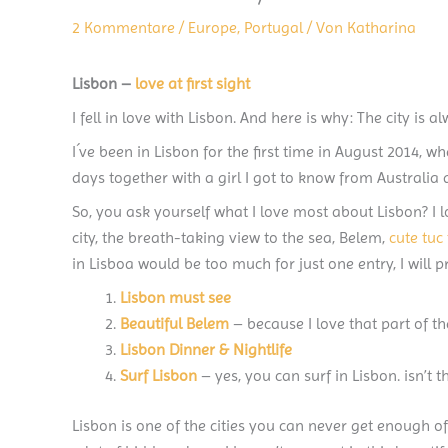
2 Kommentare
/
Europe
,
Portugal
/ Von
Katharina
Lisbon –
love at first sight
I fell in love with Lisbon. And here is why: The city is
I´ve been in Lisbon for the first time in August 2014, w
days together with a girl I got to know from Australia a
So, you ask yourself what I love most about Lisbon? I l
city, the breath-taking view to the sea, Belem,
cute tuc
in Lisboa would be too much for just one entry, I will p
Lisbon must see
Beautiful Belem
– because I love that part of th
Lisbon Dinner & Nightlife
Surf Lisbon
– yes, you can surf in Lisbon. isn’t
Lisbon is one of the cities you can never get enough o