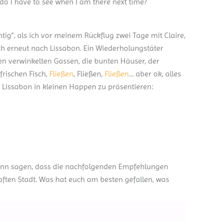
 do I have to see when I am there next time?
ig”, als ich vor meinem Rückflug zwei Tage mit Claire,
mich erneut nach Lissabon. Ein Wiederholungstäter
en verwinkelten Gassen, die bunten Häuser, der
 frischen Fisch,
Fließen
, Fließen,
Fließen
… aber ok, alles
h Lissabon in kleinen Happen zu präsentieren:
ginn sagen, dass die nachfolgenden Empfehlungen
aften Stadt. Was hat euch am besten gefallen, was