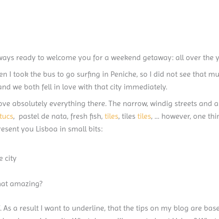
 always ready to welcome you for a weekend getaway: all over the y
hen I took the bus to go surfing in Peniche, so I did not see that 
nd we both fell in love with that city immediately.
ove absolutely everything there. The narrow, windig streets and al
 tucs
, pastel de nata, fresh fish,
tiles
, tiles
tiles
, … however, one thin
resent you Lisboa in small bits:
e city
 that amazing?
f. As a result I want to underline, that the tips on my blog are b