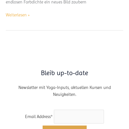
endlosen Farbdichte ein neues Bild zaubern
Gedanken.
Weiterlesen »
freier
Lauf.
III
Bleib up-to-date
Newsletter mit Yoga-Inputs, aktuellen Kursen und
Neuigkeiten.
Email Address*